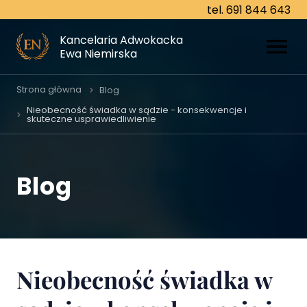
tel. 691 844 643
tel. 691 844 643
Kancelaria Adwokacka
Kancelaria Adwokacka
Ewa Niemirska
Ewa Niemirska
O nas
Strona główna
Blog
Nieobecność świadka w sądzie - konsekwencje i
skuteczne usprawiedliwienie
Specjalizacje
Prawo cywilne
Blog
Prawo karne
Prawo rodzinne
Prawo gospodarcze
Nieobecność świadka w
Prawo spadkowe
Prawo pracy