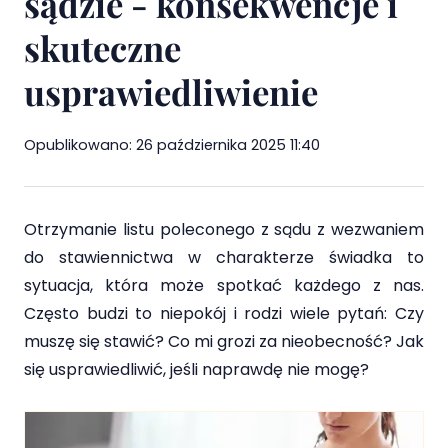
sądzie - konsekwencje i
skuteczne
Prawo ubezpieczeń społecznych
usprawiedliwienie
Cennik
Blog
Opublikowano:
26 października 2025 11:40
Kontakt
Otrzymanie listu poleconego z sądu z wezwaniem
do stawiennictwa w charakterze świadka to
sytuacja, która może spotkać każdego z nas.
Często budzi to niepokój i rodzi wiele pytań: Czy
muszę się stawić? Co mi grozi za nieobecność? Jak
się usprawiedliwić, jeśli naprawdę nie mogę?