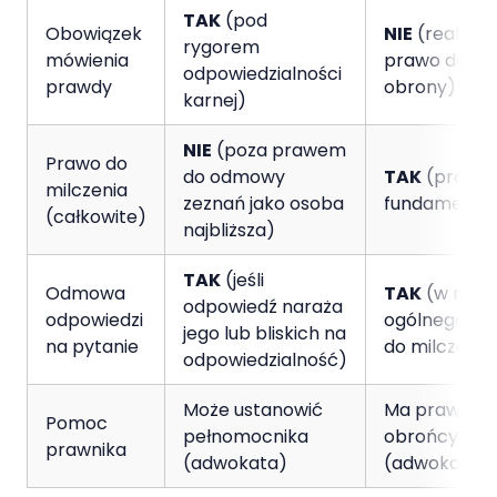
TAK
(pod
Obowiązek
NIE
(realizuje
rygorem
mówienia
prawo do
odpowiedzialności
prawdy
obrony)
karnej)
NIE
(poza prawem
Prawo do
do odmowy
TAK
(prawo
milczenia
zeznań jako osoba
fundamenta
(całkowite)
najbliższa)
TAK
(jeśli
Odmowa
TAK
(w ram
odpowiedź naraża
odpowiedzi
ogólnego pr
jego lub bliskich na
na pytanie
do milczenia
odpowiedzialność)
Może ustanowić
Ma prawo d
Pomoc
pełnomocnika
obrońcy
prawnika
(adwokata)
(adwokata)