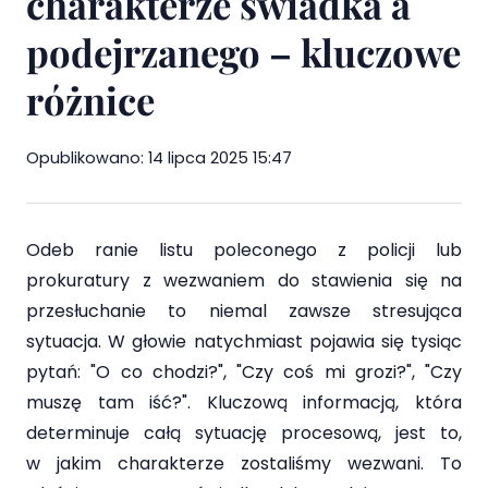
charakterze świadka a
podejrzanego – kluczowe
Prawo ubezpieczeń społecznych
różnice
Cennik
Blog
Opublikowano:
14 lipca 2025 15:47
Kontakt
Odeb ranie listu poleconego z policji lub
prokuratury z wezwaniem do stawienia się na
przesłuchanie to niemal zawsze stresująca
sytuacja. W głowie natychmiast pojawia się tysiąc
pytań: "O co chodzi?", "Czy coś mi grozi?", "Czy
muszę tam iść?". Kluczową informacją, która
determinuje całą sytuację procesową, jest to,
w jakim charakterze zostaliśmy wezwani. To