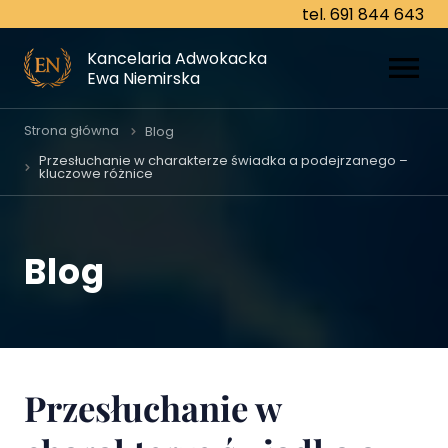
tel. 691 844 643
tel. 691 844 643
Kancelaria Adwokacka
Kancelaria Adwokacka
Ewa Niemirska
Ewa Niemirska
O nas
Strona główna
Blog
Przesłuchanie w charakterze świadka a podejrzanego –
kluczowe różnice
Specjalizacje
Prawo cywilne
Blog
Prawo karne
Prawo rodzinne
Prawo gospodarcze
Przesłuchanie w
Prawo spadkowe
Prawo pracy