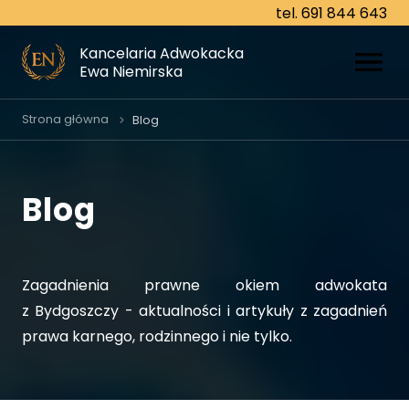
tel. 691 844 643
tel. 691 844 643
Kancelaria Adwokacka
Kancelaria Adwokacka
Ewa Niemirska
Ewa Niemirska
O nas
Strona główna
Blog
Specjalizacje
Blog
Prawo cywilne
Prawo karne
Prawo rodzinne
Zagadnienia prawne okiem adwokata
z Bydgoszczy - aktualności i artykuły z zagadnień
Prawo gospodarcze
prawa karnego, rodzinnego i nie tylko.
Prawo spadkowe
Prawo pracy