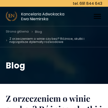
tel. 691 844 643
tel. 691 844 643
Kancelaria Adwokacka
Kancelaria Adwokacka
Ewa Niemirska
Ewa Niemirska
O nas
Strona główna
Blog
Z orzeczeniem o winie czy bez? Różnice, skutki i
najczęstsze dylematy rozwodowe
Specjalizacje
Prawo cywilne
Blog
Prawo karne
Prawo rodzinne
Prawo gospodarcze
Z orzeczeniem o winie
Prawo spadkowe
Prawo pracy