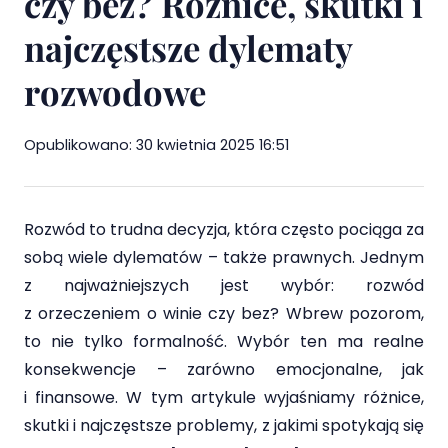
czy bez? Różnice, skutki i
najczęstsze dylematy
Prawo ubezpieczeń społecznych
rozwodowe
Cennik
Blog
Opublikowano:
30 kwietnia 2025 16:51
Kontakt
Rozwód to trudna decyzja, która często pociąga za
sobą wiele dylematów – także prawnych. Jednym
z najważniejszych jest wybór: rozwód
z orzeczeniem o winie czy bez? Wbrew pozorom,
to nie tylko formalność. Wybór ten ma realne
konsekwencje – zarówno emocjonalne, jak
i finansowe. W tym artykule wyjaśniamy różnice,
skutki i najczęstsze problemy, z jakimi spotykają się