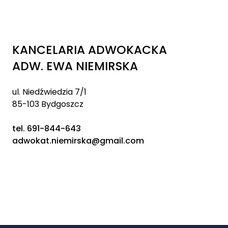
Prawo ubezpieczeń społecznych
Cennik
KANCELARIA ADWOKACKA
ADW. EWA NIEMIRSKA
Blog
Kontakt
ul. Niedźwiedzia 7/1
85-103 Bydgoszcz
tel. 691-844-643
adwokat.niemirska@gmail.com