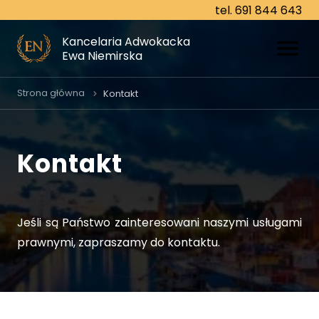
tel. 691 844 643
tel. 691 844 643
Kancelaria Adwokacka
Kancelaria Adwokacka
Ewa Niemirska
Ewa Niemirska
O nas
Strona główna
Kontakt
Specjalizacje
Kontakt
Prawo cywilne
Prawo karne
Prawo rodzinne
Jeśli są Państwo zainteresowani naszymi usługami
prawnymi, zapraszamy do kontaktu.
Prawo gospodarcze
Prawo spadkowe
Prawo pracy